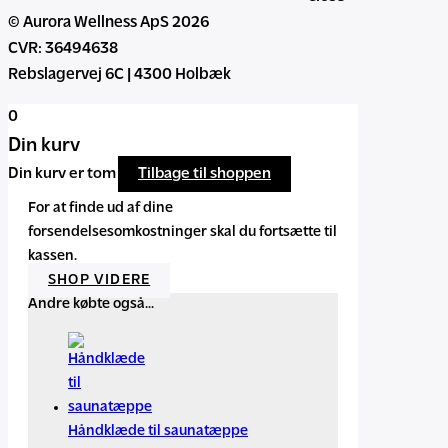
© Aurora Wellness ApS 2026
CVR: 36494638
Rebslagervej 6C | 4300 Holbæk
0
Din kurv
Din kurv er tom
Tilbage til shoppen
For at finde ud af dine
forsendelsesomkostninger skal du fortsætte til
kassen.
SHOP VIDERE
Andre købte også...
Håndklæde til saunatæppe