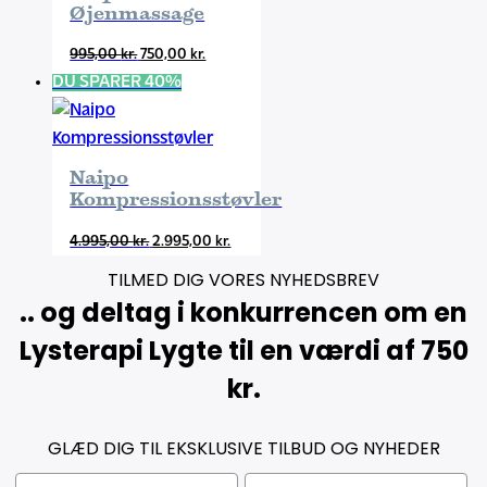
1.450,00 kr..
995,00 kr..
Øjenmassage
Den
Den
995,00
kr.
750,00
kr.
oprindelige
aktuelle
DU SPARER 40%
pris
pris
var:
er:
995,00 kr..
750,00 kr..
Naipo
Kompressionsstøvler
Den
Den
4.995,00
kr.
2.995,00
kr.
oprindelige
aktuelle
TILMED DIG VORES NYHEDSBREV
pris
pris
.. og deltag i konkurrencen om en
var:
er:
Lysterapi Lygte til en værdi af 750
4.995,00 kr..
2.995,00 kr..
kr.
GLÆD DIG TIL EKSKLUSIVE TILBUD OG NYHEDER