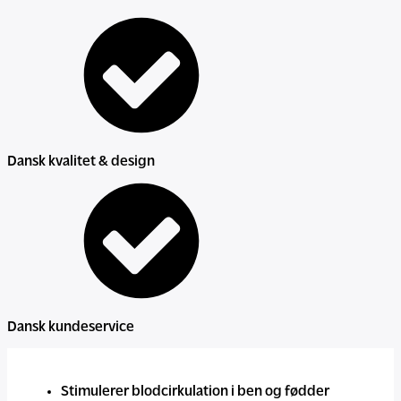
og
fødder
antal
Dansk kvalitet & design
Dansk kundeservice
Stimulerer blodcirkulation i ben og fødder