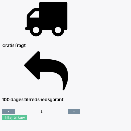
Gratis fragt
100 dages tilfredshedsgaranti
Kompression
Tilføj til kurv
til
lægge