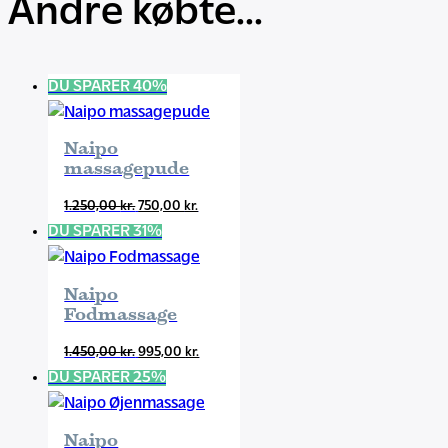
Andre købte...
DU SPARER 40%
Naipo
massagepude
Den
Den
1.250,00
kr.
750,00
kr.
oprindelige
aktuelle
DU SPARER 31%
pris
pris
var:
er:
Naipo
1.250,00 kr..
750,00 kr..
Fodmassage
Den
Den
1.450,00
kr.
995,00
kr.
oprindelige
aktuelle
DU SPARER 25%
pris
pris
var:
er:
Naipo