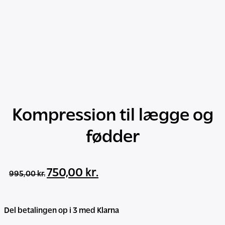
Kompression til lægge og
fødder
Den
Den
750,00
kr.
995,00
kr.
oprindelige
aktuelle
pris
pris
var:
er:
Del betalingen op i 3 med Klarna
995,00 kr..
750,00 kr..