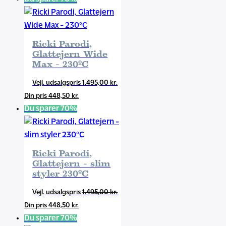
pris
var:
er:
1.495,00 kr..
448,50 kr..
Ricki Parodi,
Glattejern Wide
Max - 230ºC
Den
1.495,00
kr.
Den
oprindelige
448,50
kr.
aktuelle
pris
Du sparer 70%
pris
var:
er:
1.495,00 kr..
448,50 kr..
Ricki Parodi,
Glattejern - slim
styler 230ºC
Den
1.495,00
kr.
Den
oprindelige
448,50
kr.
aktuelle
pris
Du sparer 70%