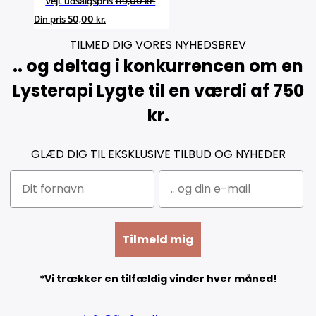
Den
119,00
kr.
Den
oprindelige
50,00
kr.
aktuelle
pris
TILMED DIG VORES NYHEDSBREV
pris
var:
.. og deltag i konkurrencen om en
er:
119,00 kr..
Lysterapi Lygte til en værdi af 750
50,00 kr..
kr.
GLÆD DIG TIL EKSKLUSIVE TILBUD OG NYHEDER
Tilmeld mig
*Vi trækker en tilfældig vinder hver måned!