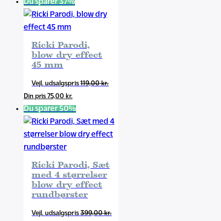
aktuelle
pris
Du sparer 37%
pris
var:
er:
119,00 kr..
75,00 kr..
Ricki Parodi,
blow dry effect
45 mm
Den
119,00
kr.
Den
oprindelige
75,00
kr.
aktuelle
pris
Du sparer 50%
pris
var:
er:
119,00 kr..
75,00 kr..
Ricki Parodi, Sæt
med 4 størrelser
blow dry effect
rundbørster
Den
399,00
kr.