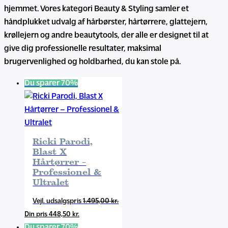
hjemmet. Vores kategori Beauty & Styling samler et
håndplukket udvalg af hårbørster, hårtørrere, glattejern,
krøllejern og andre beautytools, der alle er designet til at
give dig professionelle resultater, maksimal
brugervenlighed og holdbarhed, du kan stole på.
Du sparer 70%
Ricki Parodi,
Blast X
Hårtørrer –
Professionel &
Ultralet
Den
1.495,00
kr.
Den
oprindelige
448,50
kr.
aktuelle
pris
Du sparer 70%