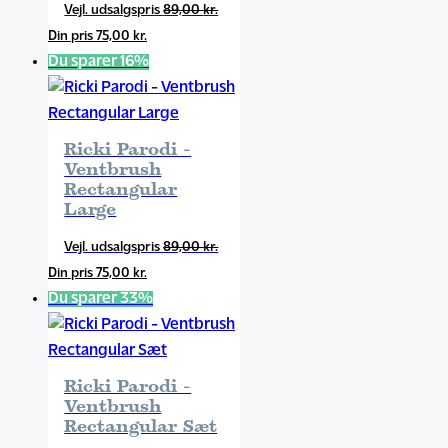
Den
89,00
kr.
Den
oprindelige
75,00
kr.
aktuelle
pris
Du sparer 16%
pris
var:
er:
89,00 kr..
75,00 kr..
Ricki Parodi -
Ventbrush
Rectangular
Large
Den
89,00
kr.
Den
oprindelige
75,00
kr.
aktuelle
pris
Du sparer 33%
pris
var:
er:
89,00 kr..
75,00 kr..
Ricki Parodi -
Ventbrush
Rectangular Sæt