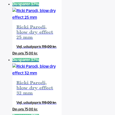
aktuelle
pris
Du sparer 37%
pris
var:
er:
119,00 kr..
75,00 kr..
Ricki Parodi,
blow dry effect
25 mm
Den
119,00
kr.
Den
oprindelige
75,00
kr.
aktuelle
pris
Du sparer 37%
pris
var:
er:
119,00 kr..
75,00 kr..
Ricki Parodi,
blow dry effect
32 mm
Den
119,00
kr.
Den
oprindelige
75,00
kr.