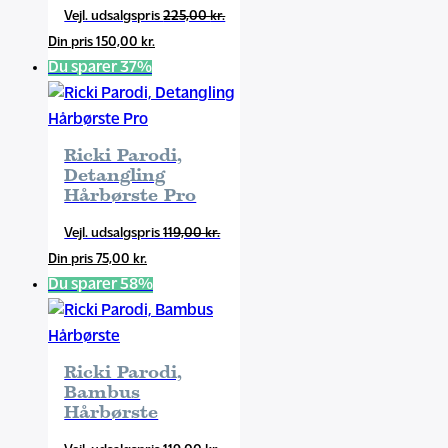
Den
225,00
kr.
Den
oprindelige
150,00
kr.
aktuelle
pris
Du sparer 37%
pris
var:
er:
225,00 kr..
150,00 kr..
Ricki Parodi,
Detangling
Hårbørste Pro
Den
119,00
kr.
Den
oprindelige
75,00
kr.
aktuelle
pris
Du sparer 58%
pris
var:
er:
119,00 kr..
75,00 kr..
Ricki Parodi,
Bambus
Hårbørste