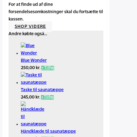
For at finde ud af dine
forsendelsesomkostninger skal du fortsætte til
kassen.
SHOP VIDERE
Andre købte også...
Blue Wonder
Dette
250,00
kr.
+
Tilføj
vare
har
flere
Taske til saunatæppe
varianter.
245,00
kr.
+
Tilføj
Mulighederne
kan
vælges
på
varesiden
Håndklæde til saunatæppe