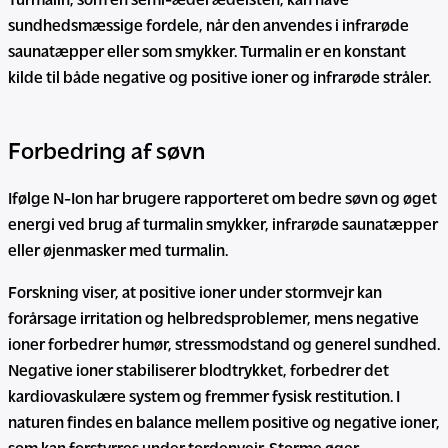
Turmalin, som en semi-ædel ædelsten, kan have
sundhedsmæssige fordele, når den anvendes i infrarøde
saunatæpper eller som smykker. Turmalin er en konstant
kilde til både negative og positive ioner og infrarøde stråler.
Forbedring af søvn
Ifølge N-Ion har brugere rapporteret om bedre søvn og øget
energi ved brug af turmalin smykker, infrarøde saunatæpper
eller øjenmasker med turmalin.
Forskning viser, at positive ioner under stormvejr kan
forårsage irritation og helbredsproblemer, mens negative
ioner forbedrer humør, stressmodstand og generel sundhed.
Negative ioner stabiliserer blodtrykket, forbedrer det
kardiovaskulære system og fremmer fysisk restitution. I
naturen findes en balance mellem positive og negative ioner,