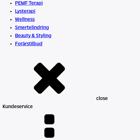
PEMF Terapi
e
Lysterapi
n
Wellness
e
Smertelindring
r
Beauty & Styling
g
Forårstilbud
i
s
t
e
n
a
n
close
t
Kundeservice
a
l