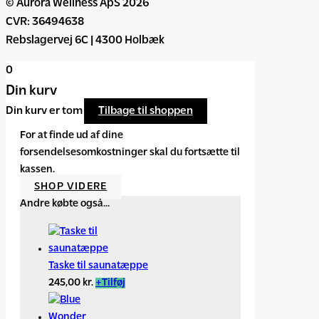
© Aurora Wellness ApS 2026
CVR: 36494638
Rebslagervej 6C | 4300 Holbæk
0
Din kurv
Din kurv er tom
Tilbage til shoppen
For at finde ud af dine
forsendelsesomkostninger skal du fortsætte til
kassen.
SHOP VIDERE
Andre købte også...
Taske til saunatæppe
245,00
kr.
+
Tilføj