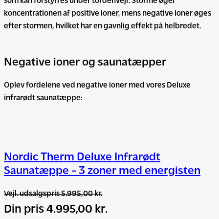
som kan forstyrres under tordenvejr. Storme øger
koncentrationen af positive ioner, mens negative ioner øges
efter stormen, hvilket har en gavnlig effekt på helbredet.
Negative ioner og saunatæpper
Oplev fordelene ved negative ioner med vores Deluxe
infrarødt saunatæppe:
Nordic Therm Deluxe Infrarødt
Saunatæppe - 3 zoner med energisten
5.995,00
kr.
D
D
4.995,00
kr.
e
e