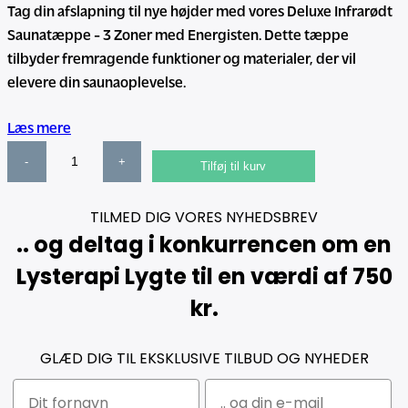
Tag din afslapning til nye højder med vores Deluxe Infrarødt
n
n
Saunatæppe - 3 Zoner med Energisten. Dette tæppe
o
a
tilbyder fremragende funktioner og materialer, der vil
p
k
elevere din saunaoplevelse.
r
t
i
u
Læs mere
n
e
N
d
l
Tilføj til kurv
o
e
l
r
l
e
TILMED DIG VORES NYHEDSBREV
d
i
p
.. og deltag i konkurrencen om en
i
g
r
Lysterapi Lygte til en værdi af 750
c
e
i
T
kr.
p
s
h
r
e
e
i
r
GLÆD DIG TIL EKSKLUSIVE TILBUD OG NYHEDER
r
s
:
m
v
4