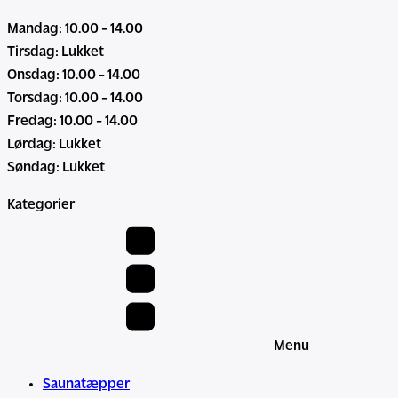
n
Mandag: 10.00 - 14.00
a
Tirsdag: Lukket
t
Onsdag: 10.00 - 14.00
æ
Torsdag: 10.00 - 14.00
p
Fredag: 10.00 - 14.00
p
Lørdag: Lukket
e
Søndag: Lukket
-
Kategorier
3
z
o
n
e
r
m
Menu
e
Saunatæpper
d