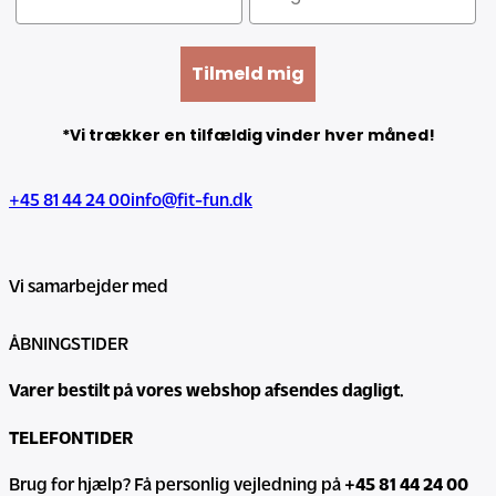
D
a
.
e
r
9
l
Tilmeld mig
:
9
u
5
5
x
*Vi trækker en tilfældig vinder hver måned!
.
,
e
9
0
I
9
0
+45 81 44 24 00
info@fit-fun.dk
n
5
f
,
k
r
0
r
Vi samarbejder med
a
0
.
r
.
ÅBNINGSTIDER
ø
k
d
Varer bestilt på vores webshop afsendes dagligt.
r
t
.
S
TELEFONTIDER
.
a
Brug for hjælp? Få personlig vejledning på
+45 81 44 24 00
u