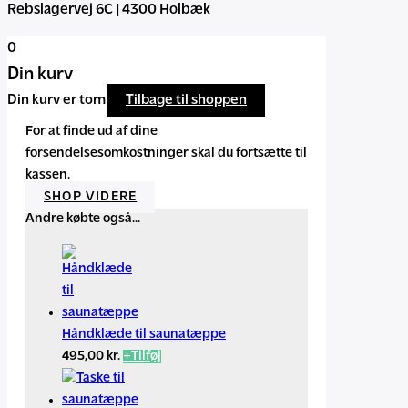
Rebslagervej 6C | 4300 Holbæk
0
Din kurv
Din kurv er tom
Tilbage til shoppen
For at finde ud af dine
forsendelsesomkostninger skal du fortsætte til
kassen.
SHOP VIDERE
Andre købte også...
Håndklæde til saunatæppe
495,00
kr.
+
Tilføj