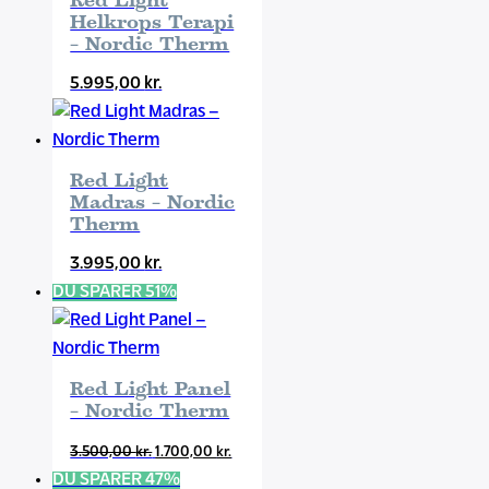
Red Light
Helkrops Terapi
– Nordic Therm
5.995,00
kr.
Red Light
Madras – Nordic
Therm
3.995,00
kr.
DU SPARER 51%
Red Light Panel
– Nordic Therm
Den
Den
3.500,00
kr.
1.700,00
kr.
oprindelige
aktuelle
DU SPARER 47%