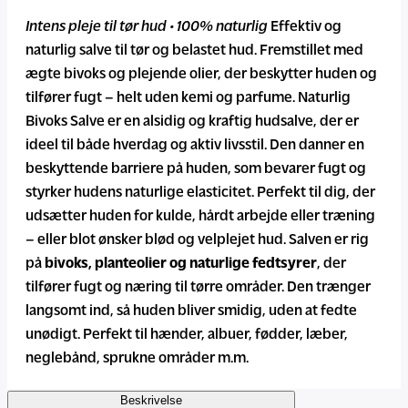
Intens pleje til tør hud • 100% naturlig
Effektiv og
naturlig salve til tør og belastet hud. Fremstillet med
ægte bivoks og plejende olier, der beskytter huden og
tilfører fugt – helt uden kemi og parfume. Naturlig
Bivoks Salve er en alsidig og kraftig hudsalve, der er
ideel til både hverdag og aktiv livsstil. Den danner en
beskyttende barriere på huden, som bevarer fugt og
styrker hudens naturlige elasticitet. Perfekt til dig, der
udsætter huden for kulde, hårdt arbejde eller træning
– eller blot ønsker blød og velplejet hud. Salven er rig
på
bivoks, planteolier og naturlige fedtsyrer
, der
tilfører fugt og næring til tørre områder. Den trænger
langsomt ind, så huden bliver smidig, uden at fedte
unødigt. Perfekt til hænder, albuer, fødder, læber,
neglebånd, sprukne områder m.m.
Beskrivelse