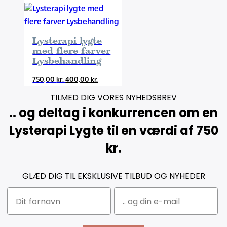
pris
pris
var:
er:
3.500,00 kr..
1.700,00 kr..
Lysterapi lygte
med flere farver
Lysbehandling
Den
Den
750,00
kr.
400,00
kr.
oprindelige
aktuelle
TILMED DIG VORES NYHEDSBREV
pris
pris
.. og deltag i konkurrencen om en
var:
er:
Lysterapi Lygte til en værdi af 750
750,00 kr..
400,00 kr..
kr.
GLÆD DIG TIL EKSKLUSIVE TILBUD OG NYHEDER