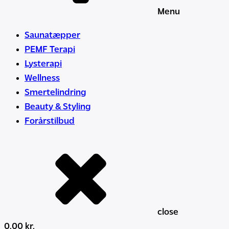
Menu
Saunatæpper
PEMF Terapi
Lysterapi
Wellness
Smertelindring
Beauty & Styling
Forårstilbud
close
0,00
kr.