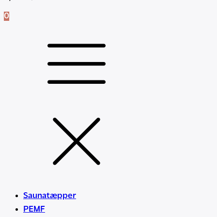
0
Saunatæpper
PEMF