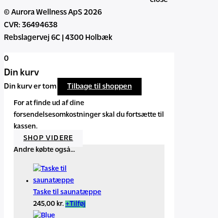
close
© Aurora Wellness ApS 2026
CVR: 36494638
Rebslagervej 6C | 4300 Holbæk
0
Din kurv
Din kurv er tom
Tilbage til shoppen
For at finde ud af dine
forsendelsesomkostninger skal du fortsætte til
kassen.
SHOP VIDERE
Andre købte også...
Taske til saunatæppe
245,00
kr.
+
Tilføj